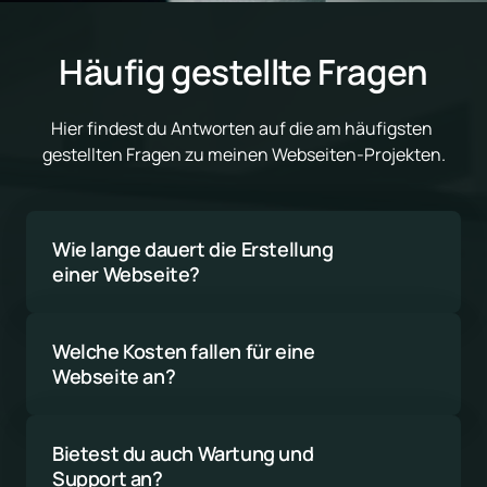
Häufig gestellte Fragen
Hier findest du Antworten auf die am häufigsten 
gestellten Fragen zu meinen Webseiten-Projekten.
Wie lange dauert die Erstellung 
einer Webseite?
Die Dauer hängt vom Umfang und der 
Komplexität des Projekts ab. Eine einfache 
Welche Kosten fallen für eine 
Webseite kann in 4-6 Wochen fertig sein, 
Webseite an?
während größere Projekte länger dauern 
Die Kosten variieren stark je nach 
können.
Funktionsumfang, Design und Inhalt. Ich 
Bietest du auch Wartung und 
erstelle dir gerne ein individuelles Angebot nach 
Support an?