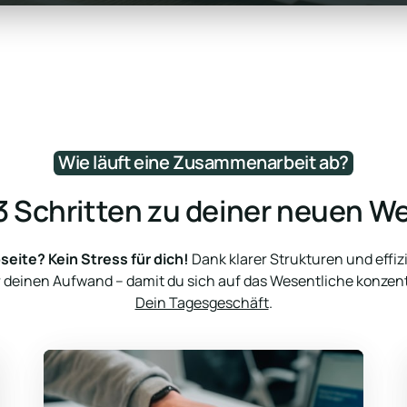
Wie 
läuft 
eine 
Zusammenarbeit 
ab?
 3 Schritten zu deiner neuen W
eite? Kein Stress für dich!
 Dank klarer Strukturen und effiz
Dein Tagesgeschäft
.