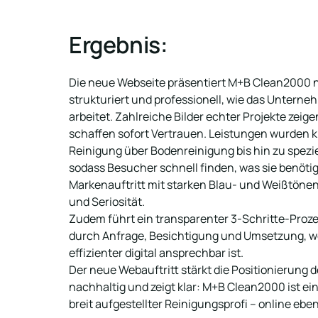
Ergebnis:
Die neue Webseite präsentiert M+B Clean2000 n
strukturiert und professionell, wie das Unterne
arbeitet. Zahlreiche Bilder echter Projekte zeigen
schaffen sofort Vertrauen. Leistungen wurden kl
Reinigung über Bodenreinigung bis hin zu spezi
sodass Besucher schnell finden, was sie benötig
Markenauftritt mit starken Blau- und Weißtönen 
und Seriosität.

Zudem führt ein transparenter 3-Schritte-Proze
durch Anfrage, Besichtigung und Umsetzung, wo
effizienter digital ansprechbar ist. 

Der neue Webauftritt stärkt die Positionierung
nachhaltig und zeigt klar: M+B Clean2000 ist ei
breit aufgestellter Reinigungsprofi – online eben